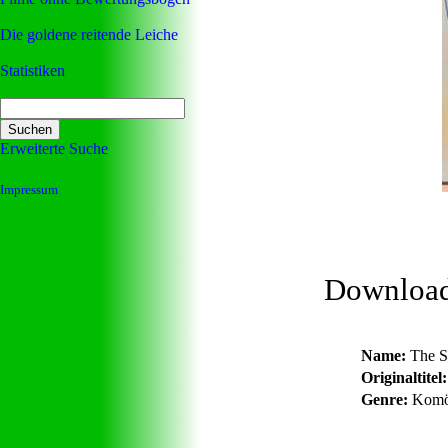
Die goldene reitende Leiche
Statistiken
Erweiterte Suche
Impressum
Downloa
Name:
The Se
Originaltitel:
Genre:
Komö