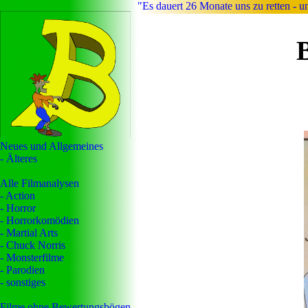
"Es dauert 26 Monate uns zu retten - u
Neues und Allgemeines
- Älteres
Alle Filmanalysen
- Action
- Horror
- Horrorkomödien
- Martial Arts
- Chuck Norris
- Monsterfilme
- Parodien
- sonstiges
Filme ohne Bewertungsbögen