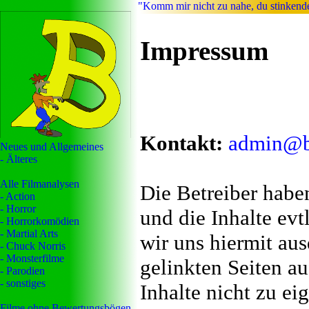
"Komm mir nicht zu nahe, du stinkend
Impressum
Kontakt:
admin@b
Neues und Allgemeines
- Älteres
Alle Filmanalysen
Die Betreiber haben
- Action
- Horror
und die Inhalte evt
- Horrorkomödien
- Martial Arts
wir uns hiermit aus
- Chuck Norris
- Monsterfilme
gelinkten Seiten a
- Parodien
- sonstiges
Inhalte nicht zu eig
Filme ohne Bewertungsbögen