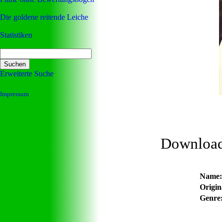
Die goldene reitende Leiche
Statistiken
Erweiterte Suche
Impressum
Downloa
Name:
Origina
Genre