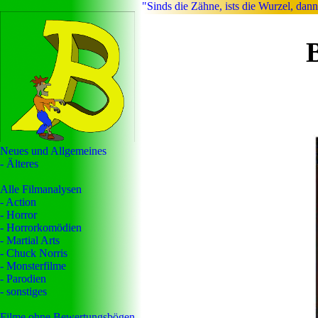
"Sinds die Zähne, ists die Wurzel, dann
Neues und Allgemeines
- Älteres
Alle Filmanalysen
- Action
- Horror
- Horrorkomödien
- Martial Arts
- Chuck Norris
- Monsterfilme
- Parodien
- sonstiges
Filme ohne Bewertungsbögen