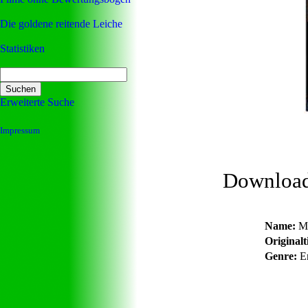
Die goldene reitende Leiche
Statistiken
Erweiterte Suche
Impressum
Downloa
Name:
Me
Originalti
Genre:
En