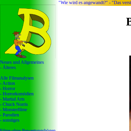
"Wie wird es angewandt?" - "Das verst
Neues und Allgemeines
- Älteres
Alle Filmanalysen
- Action
- Horror
- Horrorkomödien
- Martial Arts
- Chuck Norris
- Monsterfilme
- Parodien
- sonstiges
Filme ohne Bewertungsbögen