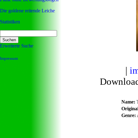
Die goldene reitende Leiche
Statistiken
Erweiterte Suche
Impressum
|
i
Downloa
Name:
T
Original
Genre: