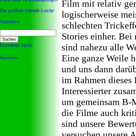
Film mit relativ ge
Die goldene reitende Leiche
logischerweise mei
Statistiken
schlechten Trickeff
Stories einher. Be
sind nahezu alle W
Erweiterte Suche
Eine ganze Weile 
Impressum
und uns dann darübe
im Rahmen dieses P
Interessierter zusa
um gemeinsam B-Mo
die Filme auch krit
sind unsere Bewert
versuchen unsere A