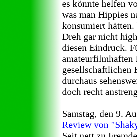
es könnte helfen v
was man Hippies na
konsumiert hätten.
Dreh gar nicht hig
diesen Eindruck. Fü
amateurfilmhaften 
gesellschaftlichen
durchaus sehenswer
doch recht anstren
Samstag, den 9. A
Review von "Shaky
Seit nett zu Fremd