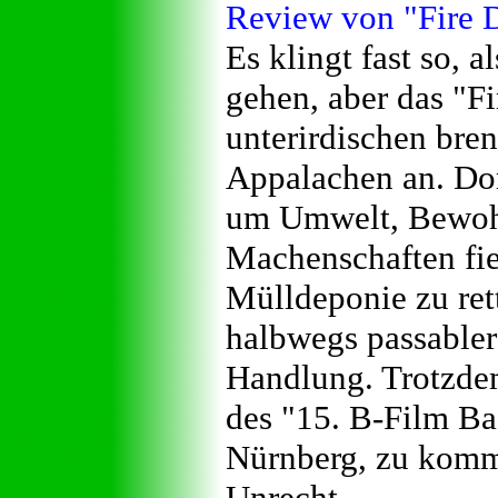
Review von "Fire 
Es klingt fast so, 
gehen, aber das "F
unterirdischen bre
Appalachen an. Dor
um Umwelt, Bewohn
Machenschaften fie
Mülldeponie zu rett
halbwegs passabler
Handlung. Trotzdem
des "15. B-Film Ba
Nürnberg, zu komme
Unrecht.