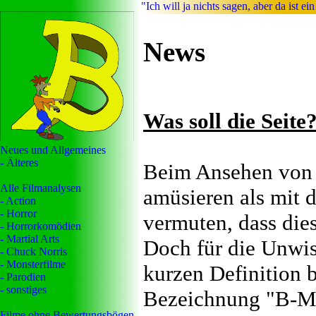
"Ich will ja nichts sagen, aber da ist 
News
Was soll die Seite
Neues und Allgemeines
- Älteres
Beim Ansehen von 
Alle Filmanalysen
amüsieren als mit 
- Action
- Horror
vermuten, dass dies
- Horrorkomödien
- Martial Arts
Doch für die Unwis
- Chuck Norris
- Monsterfilme
kurzen Definition 
- Parodien
- sonstiges
Bezeichnung "B-Mo
Filme ohne Bewertungsbögen