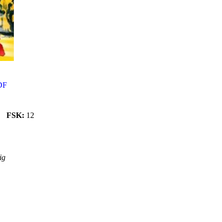
DF
FSK:
12
ig