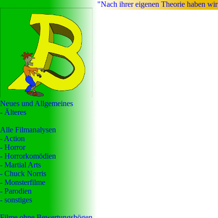
"Nach ihrer eigenen Theorie haben wir
Neues und Allgemeines
- Älteres
Alle Filmanalysen
- Action
- Horror
- Horrorkomödien
- Martial Arts
- Chuck Norris
- Monsterfilme
- Parodien
- sonstiges
Filme ohne Bewertungsbögen