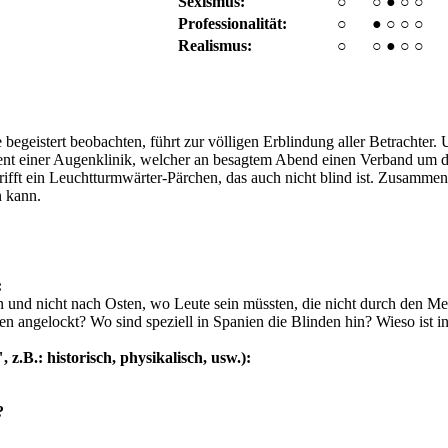
Sexismus:
○
○
●
○
○
Professionalität:
○
●
○
○
○
Realismus:
○
○
●
○
○
 begeistert beobachten, führt zur völligen Erblindung aller Betrachter.
tient einer Augenklinik, welcher an besagtem Abend einen Verband um de
ifft ein Leuchtturmwärter-Pärchen, das auch nicht blind ist. Zusammen 
n kann.
:
n und nicht nach Osten, wo Leute sein müssten, die nicht durch den Me
n angelockt? Wo sind speziell in Spanien die Blinden hin? Wieso ist i
 z.B.: historisch, physikalisch, usw.):
?