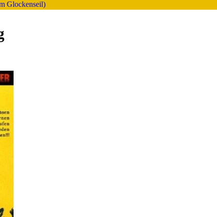
am Glockenseil)
g