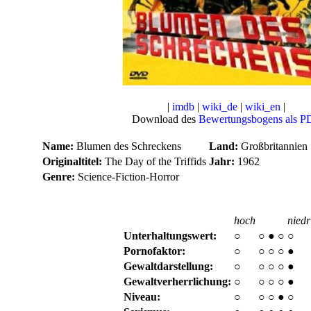
|
imdb
|
wiki_de
|
wiki_en
|
Download des
Bewertungsbogens als P
Name:
Blumen des Schreckens
Land:
Großbritannien
Originaltitel:
The Day of the Triffids
Jahr:
1962
Genre:
Science-Fiction-Horror
hoch
niedr
Unterhaltungswert:
○
○
●
○
○
Pornofaktor:
○
○
○
○
●
Gewaltdarstellung:
○
○
○
○
●
Gewaltverherrlichung:
○
○
○
○
●
Niveau:
○
○
○
●
○