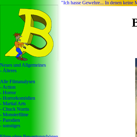
"Ich hasse Gewehre... In denen keine M
Neues und Allgemeines
- Älteres
Alle Filmanalysen
- Action
- Horror
- Horrorkomödien
- Martial Arts
- Chuck Norris
- Monsterfilme
- Parodien
- sonstiges
Filme ohne Bewertungsbögen