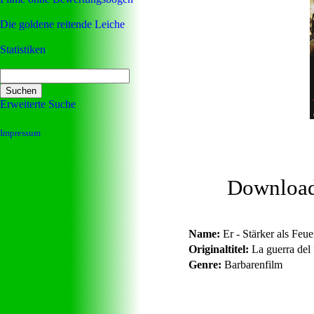
Die goldene reitende Leiche
Statistiken
Erweiterte Suche
Impressum
Downloa
Name:
Er - Stärker als Feu
Originaltitel:
La guerra del 
Genre:
Barbarenfilm