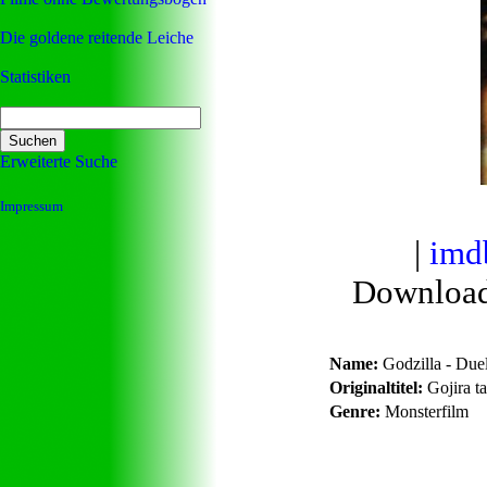
Die goldene reitende Leiche
Statistiken
Erweiterte Suche
Impressum
|
imd
Downloa
Name:
Godzilla - Duel
Originaltitel:
Gojira t
Genre:
Monsterfilm