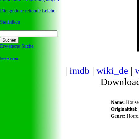
Die goldene reitende Leiche
Statistiken
Erweiterte Suche
Impressum
|
imdb
|
wiki_de
|
Downloa
Name:
House 
Originaltitel:
Genre:
Horro