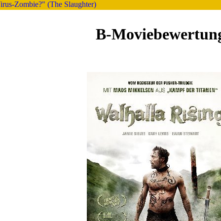
Virus-Zombie?" (The Slaughter)
B-Moviebewertun