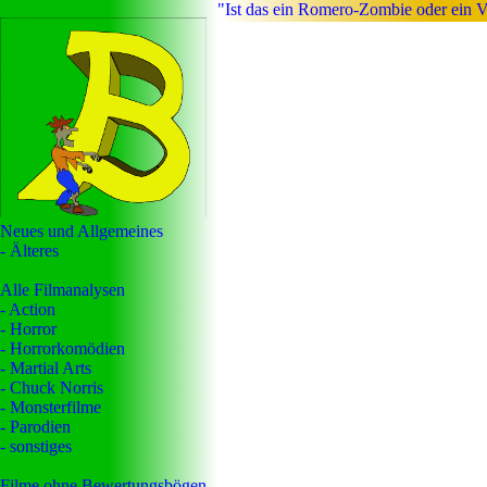
"Ist das ein Romero-Zombie oder ein 
Neues und Allgemeines
- Älteres
Alle Filmanalysen
- Action
- Horror
- Horrorkomödien
- Martial Arts
- Chuck Norris
- Monsterfilme
- Parodien
- sonstiges
Filme ohne Bewertungsbögen