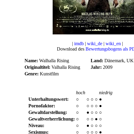
|
imdb
|
wiki_de
|
wiki_en
|
Download des
Bewertungsbogens als P
Name:
Walhalla Rising
Land:
Dänemark, UK
Originaltitel:
Valhalla Rising
Jahr:
2009
Genre:
Kunstfilm
hoch
niedrig
Unterhaltungswert:
○
○
○
○
●
Pornofaktor:
○
○
○
○
●
Gewaltdarstellung:
○
●
○
○
○
Gewaltverherrlichung:
○
○
○
●
○
Niveau:
○
●
○
○
○
Sexismus:
○
○
○
○
●