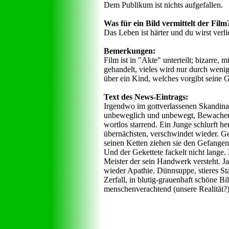
Dem Publikum ist nichts aufgefallen.
Was für ein Bild vermittelt der Film
Das Leben ist härter und du wirst verli
Bemerkungen:
Film ist in "Akte" unterteilt; bizarre
gehandelt, vieles wird nur durch wenig
über ein Kind, welches vorgibt seine
Text des News-Eintrags:
Irgendwo im gottverlassenen Skandina
unbeweglich und unbewegt, Bewacher. I
wortlos starrend. Ein Junge schlurft he
übernächsten, verschwindet wieder. Ge
seinen Ketten ziehen sie den Gefangene
Und der Gekettete fackelt nicht lange. 
Meister der sein Handwerk versteht. 
wieder Apathie. Dünnsuppe, stieres St
Zerfall, in blutig-grauenhaft schöne B
menschenverachtend (unsere Realität?)