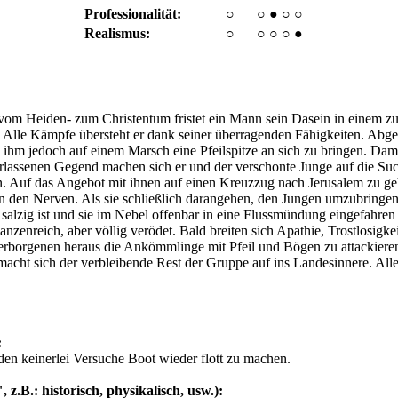
Professionalität:
○
○
●
○
○
Realismus:
○
○
○
○
●
 vom Heiden- zum Christentum fristet ein Mann sein Dasein in einem z
Alle Kämpfe übersteht er dank seiner überragenden Fähigkeiten. Abgese
 ihm jedoch auf einem Marsch eine Pfeilspitze an sich zu bringen. Dami
erlassenen Gegend machen sich er und der verschonte Junge auf die Su
 Auf das Angebot mit ihnen auf einen Kreuzzug nach Jerusalem zu gehen
 den Nerven. Als sie schließlich darangehen, den Jungen umzubringen,
ehr salzig ist und sie im Nebel offenbar in eine Flussmündung eingefahre
anzenreich, aber völlig verödet. Bald breiten sich Apathie, Trostlosig
borgenen heraus die Ankömmlinge mit Pfeil und Bögen zu attackieren
acht sich der verbleibende Rest der Gruppe auf ins Landesinnere. All
:
anden keinerlei Versuche Boot wieder flott zu machen.
 z.B.: historisch, physikalisch, usw.):