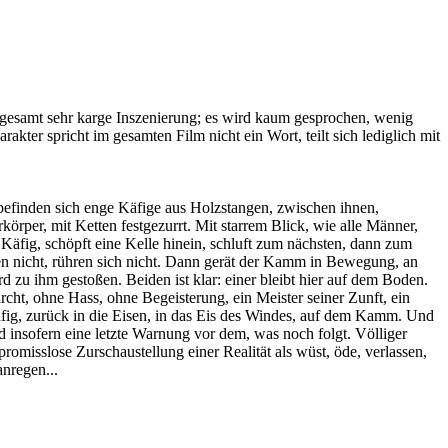
 insgesamt sehr karge Inszenierung; es wird kaum gesprochen, wenig
kter spricht im gesamten Film nicht ein Wort, teilt sich lediglich mit
efinden sich enge Käfige aus Holzstangen, zwischen ihnen,
per, mit Ketten festgezurrt. Mit starrem Blick, wie alle Männer,
m Käfig, schöpft eine Kelle hinein, schluft zum nächsten, dann zum
fen nicht, rühren sich nicht. Dann gerät der Kamm in Bewegung, an
 zu ihm gestoßen. Beiden ist klar: einer bleibt hier auf dem Boden.
urcht, ohne Hass, ohne Begeisterung, ein Meister seiner Zunft, ein
fig, zurück in die Eisen, in das Eis des Windes, auf dem Kamm. Und
 insofern eine letzte Warnung vor dem, was noch folgt. Völliger
romisslose Zurschaustellung einer Realität als wüst, öde, verlassen,
nregen...