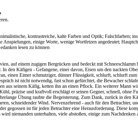
?
eren.
, minimalistische, kontrastreiche, kalte Farben und Optik; Falschfarben;
e Anspielungen, einige Worte, wenige Wortfetzen angedeutet; Hauptchara
 Gedanken lesen zu können
vien, auf einem zugigen Bergrücken und bedeckt mit Schneeschlamm b
n den Käfigen - Gefangene, einer davon, Eisen um den nackten Oberkör
ran, einen Eimer schmutziger, dünner Flüssigkeit, schlurft, schlurft zu
spräch ist nicht notwendig, fast schon gefürchtet, die Bewacher schla
n aus seinem Käfig, ketten ihn an einen Pflock. Ein weiterer Mann wird
Kühl, präzise und kraftvoll erschlägt er seinen Gegner, schnell, ohne F
Jahrelange Übung raubte die Begeisterung. Zum Dank, zurück in den Kä
arren, schneidender Wind. Nervenzehrend - auch für den Betrachter, und
ilder gegossen ist für jeden Betrachter eine Herausforderung. Diese komp
 wird niemanden unterhalten, viele abstoßen, einige zum Nachdenken a