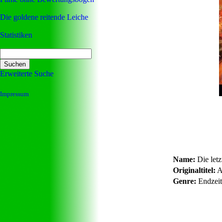
Die goldene reitende Leiche
Statistiken
Erweiterte Suche
Impressum
Name:
Die letz
Originaltitel:
A
Genre:
Endzeit